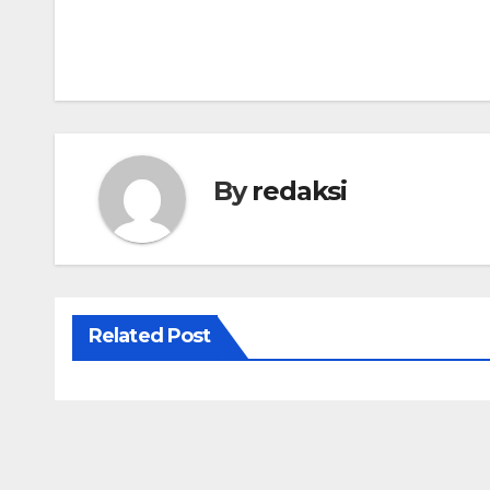
Navigasi
pos
By
redaksi
Related Post