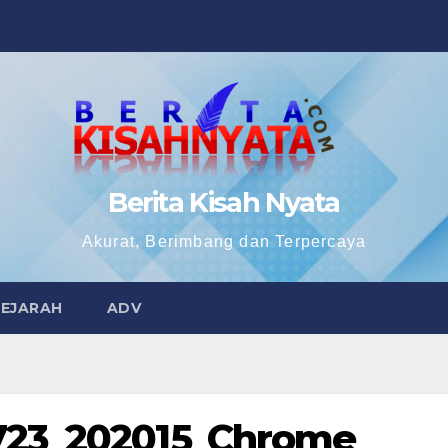
Berita Kisah Nyata
Akurat, Berimbang dan Terpercaya
SEJARAH
ADV
723_202015_Chrome