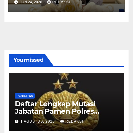
JUN 24, 2026
REDAKSI
You missed
PERISTIWA
Daftar Lengkap Mutasi
Jabatan Pamen Polres
Jajaran Polda Jatim 2026
1 AGUSTUS, 2026
REDAKSI