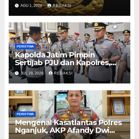
Jajaran Polda Jatim 2026
AGU 1, 2026
REDAKSI
PERISTIWA
Kapolda Jatim Pimpin
Sertijab PJU dan Kapolres,
Perkuat Regenerasi
JUL 28, 2026
REDAKSI
Kepemimpinan dan
Pelayanan Presisi
PERISTIWA
Mengenal Kasatlantas Polres
Nganjuk, AKP Afandy Dwi
Takdir