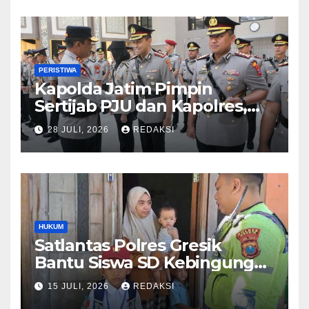
PERISTIWA
Kapolda Jatim Pimpin
Sertijab PJU dan Kapolres,
Perkuat Regenerasi
28 JULI, 2026
REDAKSI
Kepemimpinan dan
Pelayanan Presisi
HUKUM
Satlantas Polres Gresik
Bantu Siswa SD Kebingungan
Saat Pulang Sekolah,
15 JULI, 2026
REDAKSI
Langsung Diantar ke Rumah