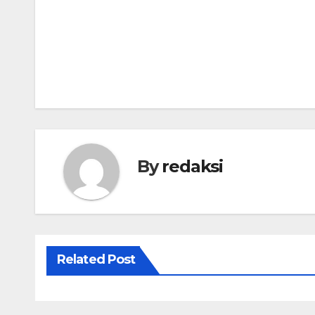
Navigasi
pos
By
redaksi
Related Post