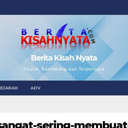
Berita Kisah Nyata
Akurat, Berimbang dan Terpercaya
SEJARAH
ADV
sangat-sering-membuat