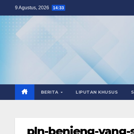
Skip
9 Agustus, 2026
14:33
to
content
BERITA
LIPUTAN KHUSUS
pln-benjeng-yang-