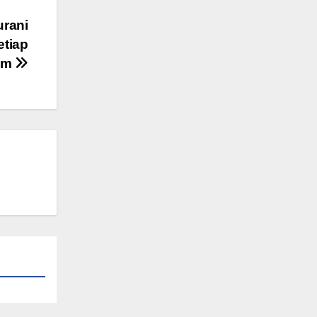
urani
etiap
am