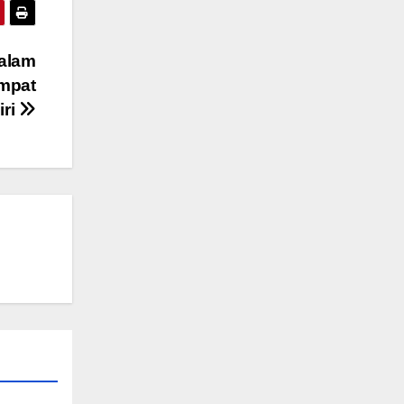
dalam
mpat
iri