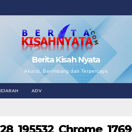
Berita Kisah Nyata
Akurat, Berimbang dan Terpercaya
SEJARAH
ADV
128_195532_Chrome_1769