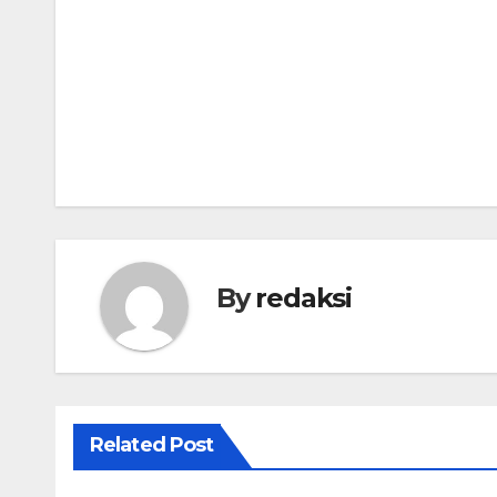
Navigasi
pos
By
redaksi
Related Post