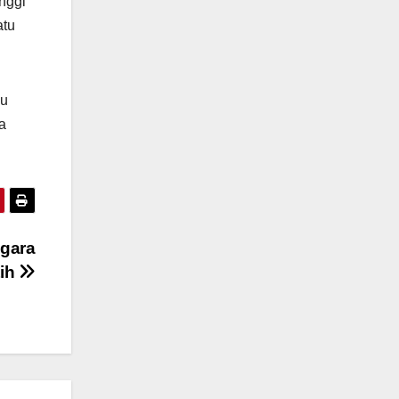
nggi
atu
ju
a
egara
tih