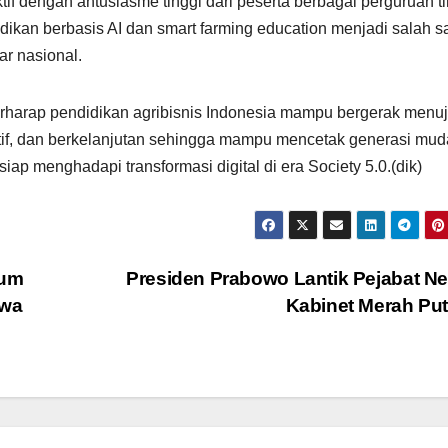
if dengan antusiasme tinggi dari peserta berbagai perguruan ti
dikan berbasis AI dan smart farming education menjadi salah s
ar nasional.
 berharap pendidikan agribisnis Indonesia mampu bergerak menu
ptif, dan berkelanjutan sehingga mampu mencetak generasi mud
siap menghadapi transformasi digital di era Society 5.0.(dik)
mum
Presiden Prabowo Lantik Pejabat N
awa
Kabinet Merah Pu