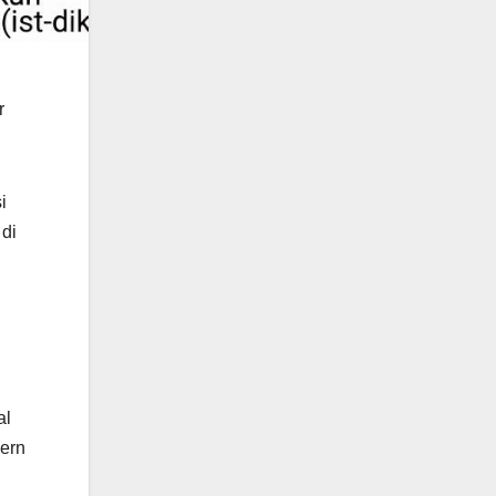
r
i
di
al
dern