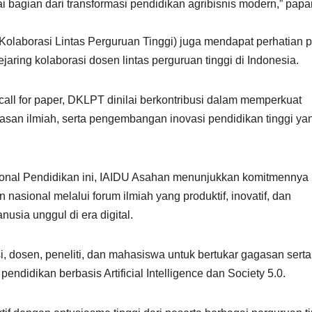
bagian dari transformasi pendidikan agribisnis modern,” papa
laborasi Lintas Perguruan Tinggi) juga mendapat perhatian po
ring kolaborasi dosen lintas perguruan tinggi di Indonesia.
 call for paper, DKLPT dinilai berkontribusi dalam memperkuat
gasan ilmiah, serta pengembangan inovasi pendidikan tinggi ya
ional Pendidikan ini, IAIDU Asahan menunjukkan komitmennya
asional melalui forum ilmiah yang produktif, inovatif, dan
sia unggul di era digital.
i, dosen, peneliti, dan mahasiswa untuk bertukar gagasan serta
didikan berbasis Artificial Intelligence dan Society 5.0.