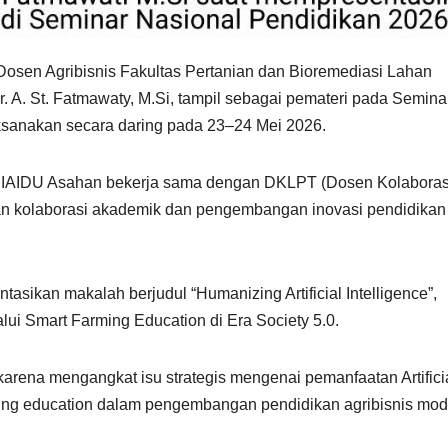
osen Agribisnis Fakultas Pertanian dan Bioremediasi Lahan
r. A. St. Fatmawaty, M.Si, tampil sebagai pemateri pada Semina
aksanakan secara daring pada 23–24 Mei 2026.
leh IAIDU Asahan bekerja sama dengan DKLPT (Dosen Kolaboras
an kolaborasi akademik dan pengembangan inovasi pendidikan 
asikan makalah berjudul “Humanizing Artificial Intelligence”,
lui Smart Farming Education di Era Society 5.0.
karena mengangkat isu strategis mengenai pemanfaatan Artifici
farming education dalam pengembangan pendidikan agribisnis mo