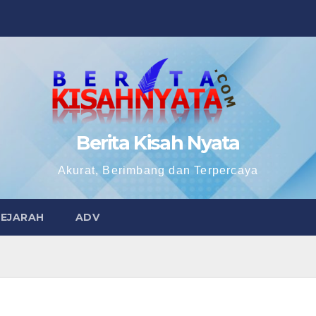
Berita Kisah Nyata
Akurat, Berimbang dan Terpercaya
SEJARAH
ADV