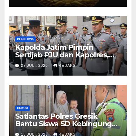
PERISTIWA
Kapolda Jatim Pimpin
Sertijab PJU dan Kapolres,
Perkuat Regenerasi
28 JULI, 2026
REDAKSI
Kepemimpinan dan
Pelayanan Presisi
HUKUM
Satlantas Polres Gresik
Bantu Siswa SD Kebingungan
Saat Pulang Sekolah,
15 JULI, 2026
REDAKSI