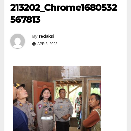
213202_Chrome1680532
567813
By
redaksi
APR 3, 2023