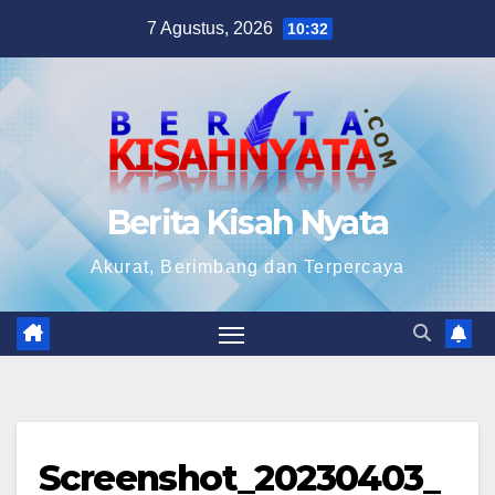
Skip
7 Agustus, 2026
10:32
to
content
Berita Kisah Nyata
Akurat, Berimbang dan Terpercaya
Screenshot_20230403_