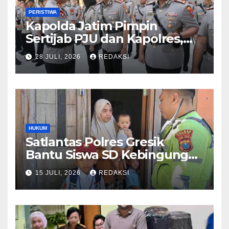
PERISTIWA
Kapolda Jatim Pimpin
Sertijab PJU dan Kapolres,
Perkuat Regenerasi
28 JULI, 2026
REDAKSI
Kepemimpinan dan
Pelayanan Presisi
HUKUM
Satlantas Polres Gresik
Bantu Siswa SD Kebingungan
Saat Pulang Sekolah,
15 JULI, 2026
REDAKSI
Langsung Diantar ke Rumah
Orang Tua Lega