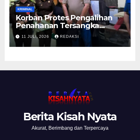
KRIMINAL
Korban Protes Pengalihan
Penahanan Tersangka
Pemalsuan Merek Skincare,
11 JULI, 2026
REDAKSI
Kasi Penkum Kejati Jatim:
Nanti Saya Tegur Jaksanya
Berita Kisah Nyata
Akurat, Berimbang dan Terpercaya