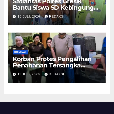
Satlantas Polres Gresik
Bantu Siswa SD Kebingungan
Saat Pulang Sekolah,
15 JULI, 2026
REDAKSI
Langsung Diantar ke Rumah
Orang Tua Lega
KRIMINAL
Korban Protes Pengalihan
Penahanan Tersangka
Pemalsuan Merek Skincare,
11 JULI, 2026
REDAKSI
Kasi Penkum Kejati Jatim:
Nanti Saya Tegur Jaksanya