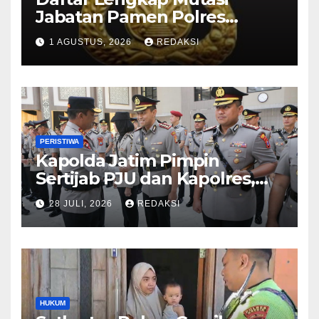
Jabatan Pamen Polres
Jajaran Polda Jatim 2026
1 AGUSTUS, 2026
REDAKSI
PERISTIWA
Kapolda Jatim Pimpin
Sertijab PJU dan Kapolres,
Perkuat Regenerasi
28 JULI, 2026
REDAKSI
Kepemimpinan dan
Pelayanan Presisi
HUKUM