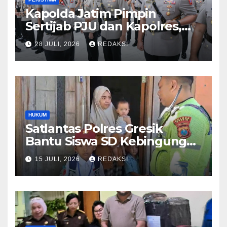
Kapolda Jatim Pimpin
Sertijab PJU dan Kapolres,
Perkuat Regenerasi
28 JULI, 2026
REDAKSI
Kepemimpinan dan
Pelayanan Presisi
HUKUM
Satlantas Polres Gresik
Bantu Siswa SD Kebingungan
Saat Pulang Sekolah,
15 JULI, 2026
REDAKSI
Langsung Diantar ke Rumah
Orang Tua Lega