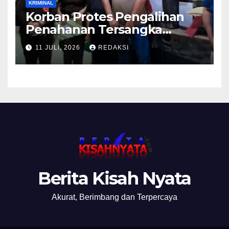
KRIMINAL
Korban Protes Pengalihan
Penahanan Tersangka
Pemalsuan Merek Skincare,
11 JULI, 2026
REDAKSI
Kasi Penkum Kejati Jatim:
Nanti Saya Tegur Jaksanya
Berita Kisah Nyata
Akurat, Berimbang dan Terpercaya