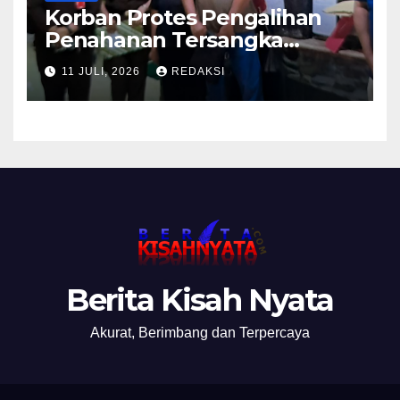
Korban Protes Pengalihan
Penahanan Tersangka
Pemalsuan Merek Skincare,
11 JULI, 2026
REDAKSI
Kasi Penkum Kejati Jatim:
Nanti Saya Tegur Jaksanya
Berita Kisah Nyata
Akurat, Berimbang dan Terpercaya