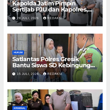
Kapolda Jatim Pimpin
Sertijab PJU dan Kapolres,
Perkuat Regenerasi
28 JULI, 2026
REDAKSI
Kepemimpinan dan
Pelayanan Presisi
HUKUM
Satlantas Polres Gresik
Bantu Siswa SD Kebingungan
Saat Pulang Sekolah,
15 JULI, 2026
REDAKSI
Langsung Diantar ke Rumah
Orang Tua Lega
KRIMINAL