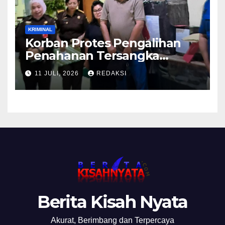
KRIMINAL
Korban Protes Pengalihan
Penahanan Tersangka
Pemalsuan Merek Skincare,
11 JULI, 2026
REDAKSI
Kasi Penkum Kejati Jatim:
Nanti Saya Tegur Jaksanya
Berita Kisah Nyata
Akurat, Berimbang dan Terpercaya