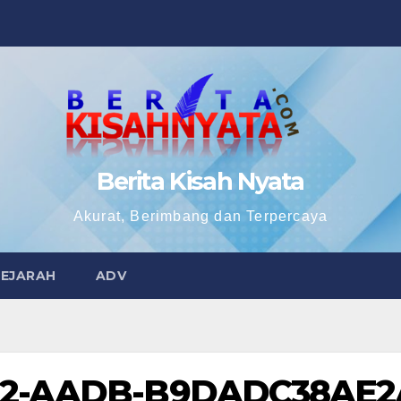
Berita Kisah Nyata
Akurat, Berimbang dan Terpercaya
SEJARAH
ADV
B22-AADB-B9DADC38AE2