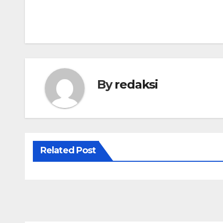
Navigasi
pos
By
redaksi
Related Post