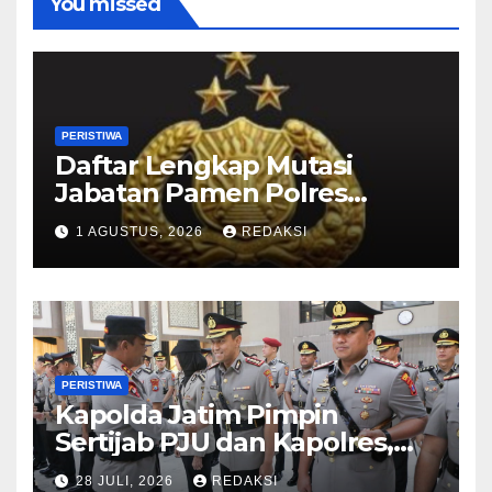
You missed
PERISTIWA
Daftar Lengkap Mutasi
Jabatan Pamen Polres
Jajaran Polda Jatim 2026
1 AGUSTUS, 2026
REDAKSI
PERISTIWA
Kapolda Jatim Pimpin
Sertijab PJU dan Kapolres,
Perkuat Regenerasi
28 JULI, 2026
REDAKSI