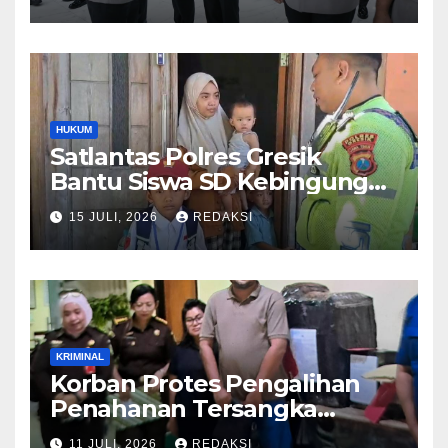
Kepemimpinan dan
Pelayanan Presisi
HUKUM
Satlantas Polres Gresik
Bantu Siswa SD Kebingungan
Saat Pulang Sekolah,
15 JULI, 2026
REDAKSI
Langsung Diantar ke Rumah
Orang Tua Lega
KRIMINAL
Korban Protes Pengalihan
Penahanan Tersangka
Pemalsuan Merek Skincare,
11 JULI, 2026
REDAKSI