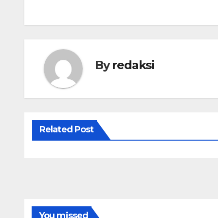
By
redaksi
Related Post
You missed