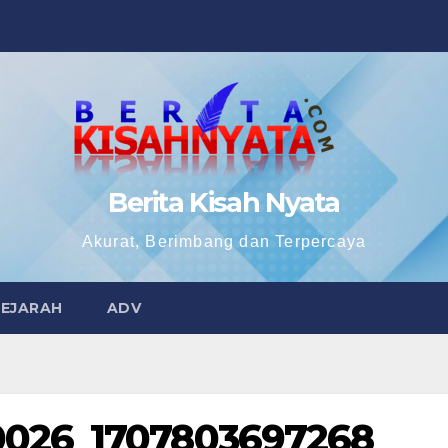
Berita Kisah Nyata
Akurat, Berimbang dan Terpercaya
SEJARAH
ADV
026_1707803697268