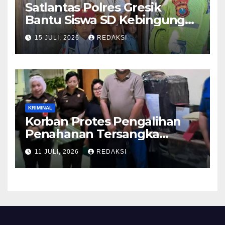
Satlantas Polres Gresik
Bantu Siswa SD Kebingungan
Saat Pulang Sekolah,
15 JULI, 2026
REDAKSI
Langsung Diantar ke Rumah
Orang Tua Lega
KRIMINAL
Korban Protes Pengalihan
Penahanan Tersangka
Pemalsuan Merek Skincare,
11 JULI, 2026
REDAKSI
Kasi Penkum Kejati Jatim:
Nanti Saya Tegur Jaksanya