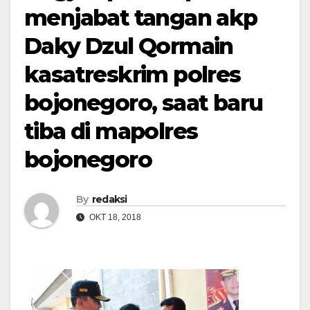
menjabat tangan akp
Daky Dzul Qormain
kasatreskrim polres
bojonegoro, saat baru
tiba di mapolres
bojonegoro
By
redaksi
OKT 18, 2018