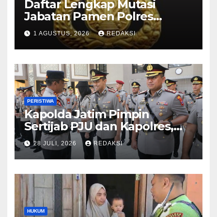
Daftar Lengkap Mutasi
Jabatan Pamen Polres
Jajaran Polda Jatim 2026
1 AGUSTUS, 2026
REDAKSI
PERISTIWA
Kapolda Jatim Pimpin
Sertijab PJU dan Kapolres,
Perkuat Regenerasi
28 JULI, 2026
REDAKSI
Kepemimpinan dan
Pelayanan Presisi
HUKUM