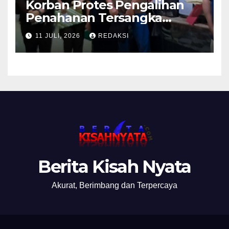
Korban Protes Pengalihan
Penahanan Tersangka
Pemalsuan Merek Skincare,
11 JULI, 2026
REDAKSI
Kasi Penkum Kejati Jatim:
Nanti Saya Tegur Jaksanya
Berita Kisah Nyata
Akurat, Berimbang dan Terpercaya