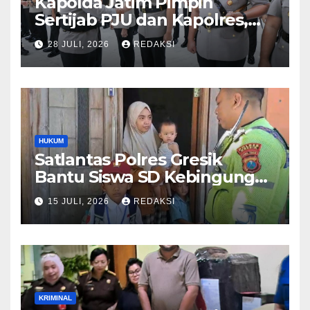
Kapolda Jatim Pimpin
Sertijab PJU dan Kapolres,
Perkuat Regenerasi
28 JULI, 2026
REDAKSI
Kepemimpinan dan
Pelayanan Presisi
HUKUM
Satlantas Polres Gresik
Bantu Siswa SD Kebingungan
Saat Pulang Sekolah,
15 JULI, 2026
REDAKSI
Langsung Diantar ke Rumah
Orang Tua Lega
KRIMINAL