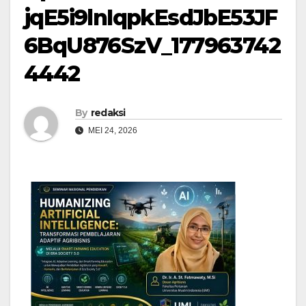
jqE5i9lnIqpkEsdJbE53JF
6BqU876SzV_177963742
4442
By
redaksi
MEI 24, 2026