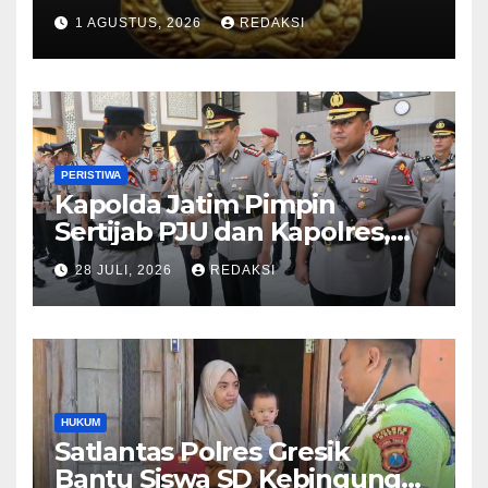
Jajaran Polda Jatim 2026
1 AGUSTUS, 2026
REDAKSI
PERISTIWA
Kapolda Jatim Pimpin
Sertijab PJU dan Kapolres,
Perkuat Regenerasi
28 JULI, 2026
REDAKSI
Kepemimpinan dan
Pelayanan Presisi
HUKUM
Satlantas Polres Gresik
Bantu Siswa SD Kebingungan