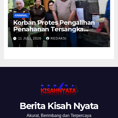
KRIMINAL
Korban Protes Pengalihan
Penahanan Tersangka
Pemalsuan Merek Skincare,
11 JULI, 2026
REDAKSI
Kasi Penkum Kejati Jatim:
Nanti Saya Tegur Jaksanya
Berita Kisah Nyata
Akurat, Berimbang dan Terpercaya