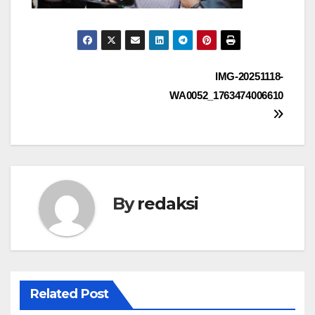
Navigasi
IMG-20251118-
WA0052_1763474006610
pos
By
redaksi
Related Post