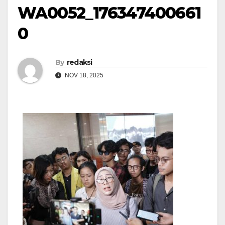
WA0052_176347400661
0
By
redaksi
NOV 18, 2025