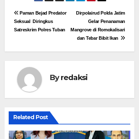
Navigasi
Paman Bejad Predator
Dirpolairud Polda Jatim
Seksual Diringkus
Gelar Penanaman
pos
Satreskrim Polres Tuban
Mangrove di Romokalisari
dan Tebar Bibit Ikan
By
redaksi
Related Post