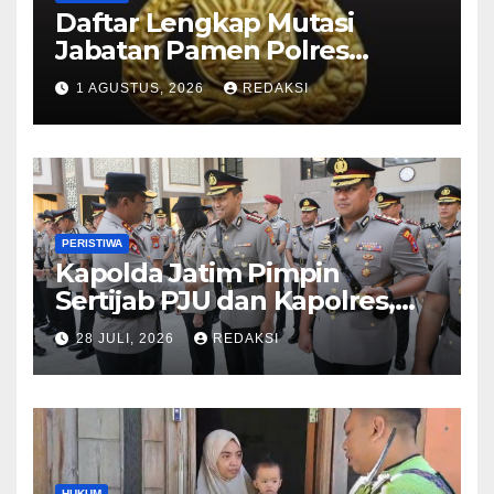
Daftar Lengkap Mutasi
Jabatan Pamen Polres
Jajaran Polda Jatim 2026
1 AGUSTUS, 2026
REDAKSI
PERISTIWA
Kapolda Jatim Pimpin
Sertijab PJU dan Kapolres,
Perkuat Regenerasi
28 JULI, 2026
REDAKSI
Kepemimpinan dan
Pelayanan Presisi
HUKUM