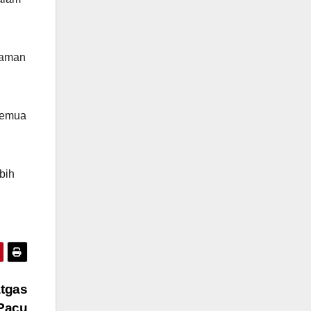
laman
semua
bih
atgas
Pacu