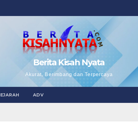
Berita Kisah Nyata
Akurat, Berimbang dan Terpercaya
SEJARAH
ADV