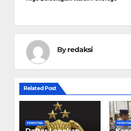
pos
By
redaksi
Related Post
PERISTIWA
PERISTI
Daftar Lengkap
Kapo