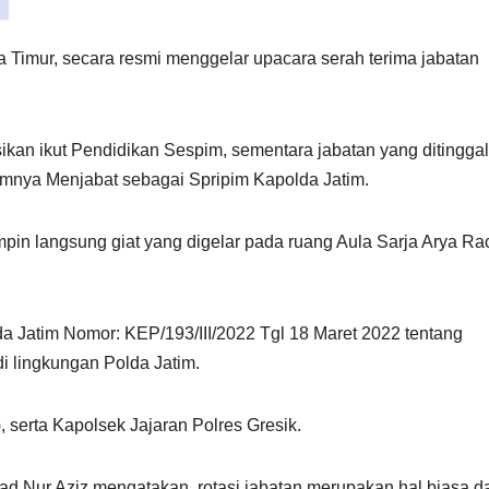
wa Timur, secara resmi menggelar upacara serah terima jabatan
kan ikut Pendidikan Sespim, sementara jabatan yang ditingga
lumnya Menjabat sebagai Spripim Kapolda Jatim.
n langsung giat yang digelar pada ruang Aula Sarja Arya Ra
a Jatim Nomor: KEP/193/III/2022 Tgl 18 Maret 2022 tentang
i lingkungan Polda Jatim.
, serta Kapolsek Jajaran Polres Gresik.
 Nur Aziz mengatakan, rotasi jabatan merupakan hal biasa d