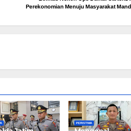
Perekonomian Menuju Masyarakat Mand
WA
PERISTIWA
lda Jatim
Mengenal