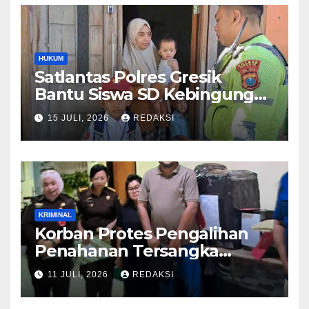
HUKUM
Satlantas Polres Gresik
Bantu Siswa SD Kebingungan
Saat Pulang Sekolah,
15 JULI, 2026
REDAKSI
Langsung Diantar ke Rumah
Orang Tua Lega
KRIMINAL
Korban Protes Pengalihan
Penahanan Tersangka
Pemalsuan Merek Skincare,
11 JULI, 2026
REDAKSI
Kasi Penkum Kejati Jatim:
Nanti Saya Tegur Jaksanya