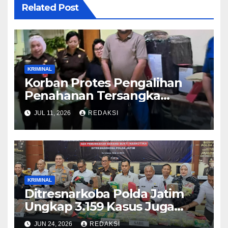
Related Post
KRIMINAL
Korban Protes Pengalihan
Penahanan Tersangka
Pemalsuan Merek Skincare,
JUL 11, 2026
REDAKSI
Kasi Penkum Kejati Jatim:
Nanti Saya Tegur Jaksanya
KRIMINAL
Ditresnarkoba Polda Jatim
Ungkap 3.159 Kasus Juga
Tangkap 4.061 Tersangka
JUN 24, 2026
REDAKSI