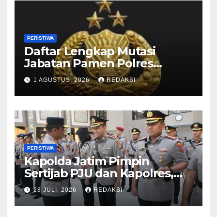
PERISTIWA
Daftar Lengkap Mutasi
Jabatan Pamen Polres
Jajaran Polda Jatim 2026
1 AGUSTUS, 2026
REDAKSI
PERISTIWA
Kapolda Jatim Pimpin
Sertijab PJU dan Kapolres,
Perkuat Regenerasi
28 JULI, 2026
REDAKSI
Kepemimpinan dan
Pelayanan Presisi